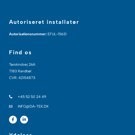
Autoriseret installatør
Autorisationsnummer:
EFUL-15631
Find os
Tørskindvej 26A
7183 Randbøl
CVR: 42154873
+45 52 50 24 49
INFO@DA-TEK.DK
F
L
a
i
c
n
e
k
b
e