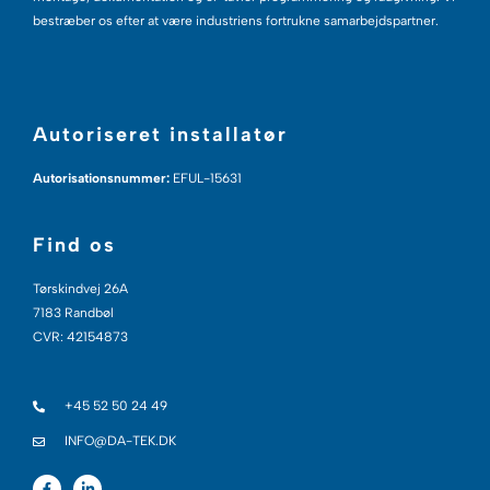
bestræber os efter at være industriens fortrukne samarbejdspartner.
Autoriseret installatør
Autorisationsnummer:
EFUL-15631
Find os
Tørskindvej 26A
7183 Randbøl
CVR: 42154873
+45 52 50 24 49
INFO@DA-TEK.DK
F
L