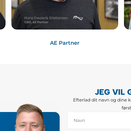
AE Partner
JEG VIL
Efterlad dit navn og dine k
før
N
a