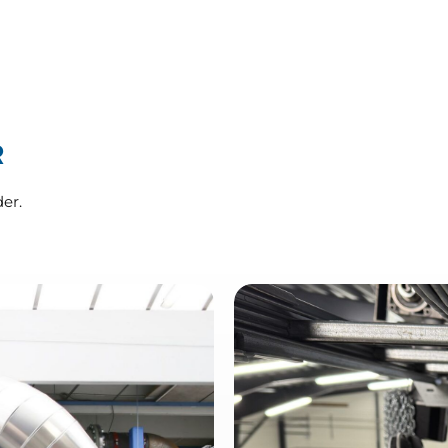
R
er.