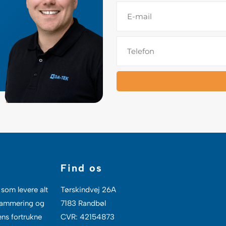
v
E
n
-
m
T
a
e
i
l
l
e
f
o
n
Find os
som levere alt
Tørskindvej 26A
grammering og
7183 Randbøl
ens fortrukne
CVR: 42154873