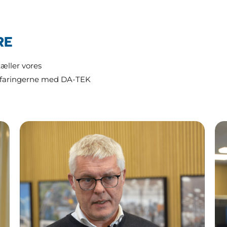
RE
æller vores
rfaringerne med DA-TEK